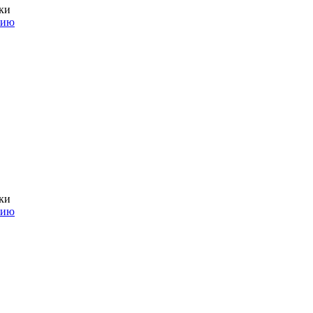
ки
нию
ки
нию