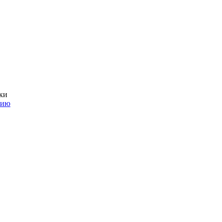
ки
нию