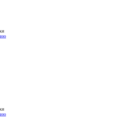
ки
нию
ки
нию