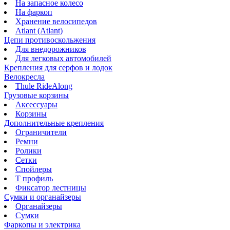
На запасное колесо
На фаркоп
Хранение велосипедов
Atlant (Atlant)
Цепи противоскольжения
Для внедорожников
Для легковых автомобилей
Крепления для серфов и лодок
Велокресла
Thule RideAlong
Грузовые корзины
Аксессуары
Корзины
Дополнительные крепления
Ограничители
Ремни
Ролики
Сетки
Спойлеры
Т профиль
Фиксатор лестницы
Сумки и органайзеры
Органайзеры
Сумки
Фаркопы и электрика