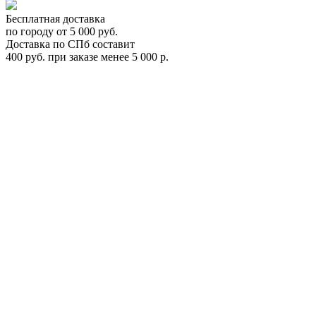
Бесплатная доставка
по городу от 5 000 руб.
Доставка по СПб составит
400 руб. при заказе менее 5 000 р.
Автомобильный бокс Menabo Marathon 460 черный Арт.ME
369001
ME 369001
Цена:
0
Р
В корзину
Заказать в 1 клик