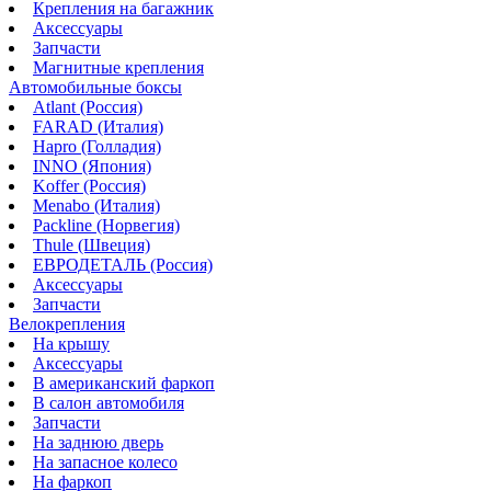
Крепления на багажник
Аксессуары
Запчасти
Магнитные крепления
Автомобильные боксы
Atlant (Россия)
FARAD (Италия)
Hapro (Голладия)
INNO (Япония)
Koffer (Россия)
Menabo (Италия)
Packline (Норвегия)
Thule (Швеция)
ЕВРОДЕТАЛЬ (Россия)
Аксессуары
Запчасти
Велокрепления
На крышу
Аксессуары
В американский фаркоп
В салон автомобиля
Запчасти
На заднюю дверь
На запасное колесо
На фаркоп