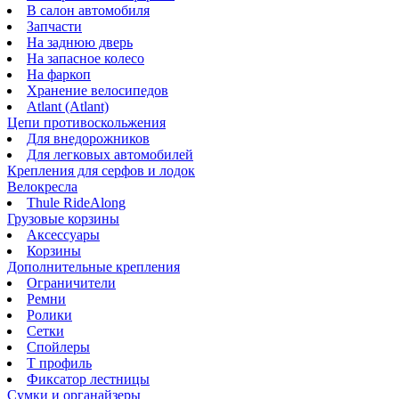
В салон автомобиля
Запчасти
На заднюю дверь
На запасное колесо
На фаркоп
Хранение велосипедов
Atlant (Atlant)
Цепи противоскольжения
Для внедорожников
Для легковых автомобилей
Крепления для серфов и лодок
Велокресла
Thule RideAlong
Грузовые корзины
Аксессуары
Корзины
Дополнительные крепления
Ограничители
Ремни
Ролики
Сетки
Спойлеры
Т профиль
Фиксатор лестницы
Сумки и органайзеры